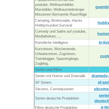
youtube, Weltraumbilder,
guentin
Marsbilder, Weltraumteleskope
Missionen Bemannte Raumflüge
Camping, Brotrezepte, Hacks
hobby
Hobbymusiker,Survival
Comedy und Satire auf youtube,
humor
Mediatheken, ....
ki-liv
Künstliche Intelligenz
Kurzreisen, Wochenende,
Urlaubsreisen, Zugreisen,
zugt
Trainblogger, Spaziergänge,
Zugblog,
Serien und Filme
dramedy-
Serien mit Humor und Dramatik
sf-ser
SF Serien:
sitcoms
Sitcoms, Comedyserien
serie
Serien deutsche Produktion
deutsch
d-fi
Filme deutsche Produktion