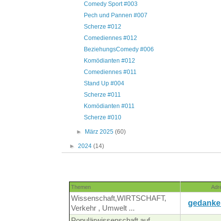
Comedy Sport #003
Pech und Pannen #007
Scherze #012
Comediennes #012
BeziehungsComedy #006
Komödianten #012
Comediennes #011
Stand Up #004
Scherze #011
Komödianten #011
Scherze #010
►
März 2025
(60)
►
2024
(14)
Themen
Adr
Wissenschaft,WIRTSCHAFT,
gedanke
Verkehr , Umwelt ...
Populärwissenschaft auf