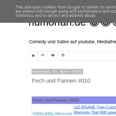
This site uses cookies from Google to deliver its servi
are shared with Google along with performance and secu
statistics, and to detect and address abuse.
humorfan.de 😁😂
Comedy und Satire auf youtube, Mediathek
🐶
😂
😍
⚽
Sonntag, 27. April 2025
Pech und Pannen #010
Pech und Pannen #010
115 INSANE Train Cras
Moments That Will Leav
CRASH CASES - Idiots In Cars