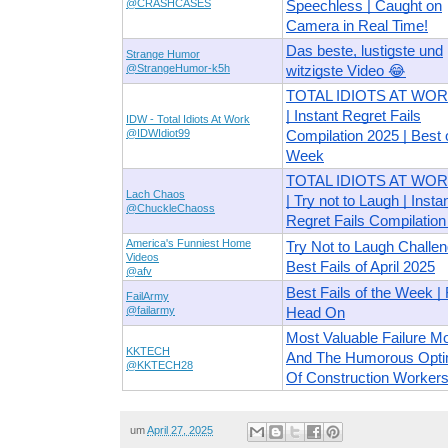
@CRASHCASES
Speechless | Caught on
Camera in Real Time!
Das beste, lustigste und
Strange Humor
@StrangeHumor-k5h
witzigste Video 😂
TOTAL IDIOTS AT WOR
| Instant Regret Fails
IDW - Total Idiots At Work
@IDWIdiot99
Compilation 2025 | Best 
Week
TOTAL IDIOTS AT WOR
Lach Chaos
| Try not to Laugh | Insta
@ChuckleChaoss
Regret Fails Compilatio
America's Funniest Home
Try Not to Laugh Challe
Videos
Best Fails of April 2025
@afv
Best Fails of the Week | 
FailArmy
@failarmy
Head On
Most Valuable Failure 
KKTECH
And The Humorous Opt
@KKTECH28
Of Construction Worker
um
April 27, 2025