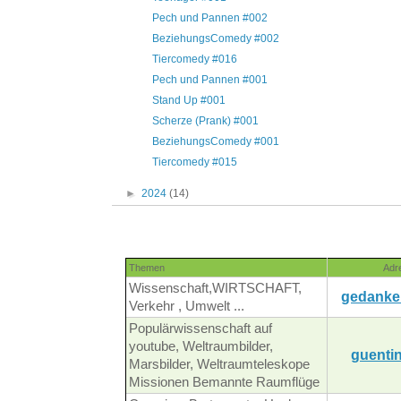
Pech und Pannen #002
BeziehungsComedy #002
Tiercomedy #016
Pech und Pannen #001
Stand Up #001
Scherze (Prank) #001
BeziehungsComedy #001
Tiercomedy #015
►
2024
(14)
Themen
Adr
Wissenschaft,WIRTSCHAFT,
gedanke
Verkehr , Umwelt ...
Populärwissenschaft auf
youtube, Weltraumbilder,
guentin
Marsbilder, Weltraumteleskope
Missionen Bemannte Raumflüge