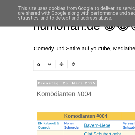
This site uses cookies from Google to deliver its servi
are shared with Google along with performance and secu
statistics, and to detect and address abuse.
humorfan.de 😁😂
Comedy und Satire auf youtube, Mediathek
🐶
😂
😍
⚽
Dienstag, 25. März 2025
Komödianten #004
Komödianten #004
BR Kabarett &
Florian
Vereins
Bayern-Liebe
Comedy
Schroeder
Schwab
Olaf Schubert geht