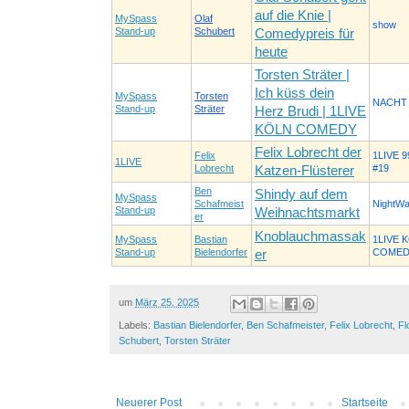
auf die Knie |
MySpass
Olaf
show
Stand-up
Schubert
Comedypreis für
heute
Torsten Sträter |
Ich küss dein
MySpass
Torsten
NACHT 
Stand-up
Sträter
Herz Brudi | 1LIVE
KÖLN COMEDY
Felix Lobrecht der
Felix
1LIVE 9
1LIVE
Lobrecht
#19
Katzen-Flüsterer
Ben
Shindy auf dem
MySpass
Schafmeist
NightWa
Stand-up
Weihnachtsmarkt
er
Knoblauchmassak
MySpass
Bastian
1LIVE 
Stand-up
Bielendorfer
COMED
er
um
März 25, 2025
Labels:
Bastian Bielendorfer
,
Ben Schafmeister
,
Felix Lobrecht
,
Fl
Schubert
,
Torsten Sträter
Neuerer Post
Startseite