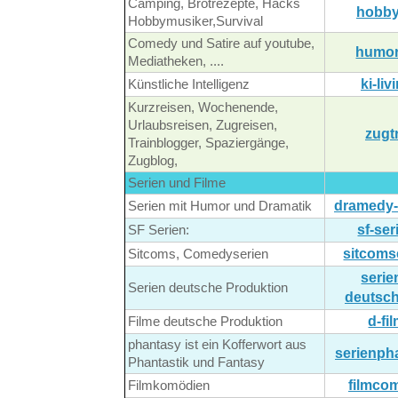
Camping, Brotrezepte, Hacks
hobby
Hobbymusiker,Survival
Comedy und Satire auf youtube,
humor
Mediatheken, ....
ki-liv
Künstliche Intelligenz
Kurzreisen, Wochenende,
Urlaubsreisen, Zugreisen,
zugt
Trainblogger, Spaziergänge,
Zugblog,
Serien und Filme
dramedy-
Serien mit Humor und Dramatik
sf-ser
SF Serien:
sitcoms
Sitcoms, Comedyserien
serie
Serien deutsche Produktion
deutsch
d-fi
Filme deutsche Produktion
phantasy ist ein Kofferwort aus
serienph
Phantastik und Fantasy
filmco
Filmkomödien