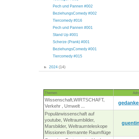
Pech und Pannen #002
BeziehungsComedy #002
Tiercomedy #016
Pech und Pannen #001
Stand Up #001
Scherze (Prank) #001
BeziehungsComedy #001
Tiercomedy #015
►
2024
(14)
Themen
Adr
Wissenschaft,WIRTSCHAFT,
gedanke
Verkehr , Umwelt ...
Populärwissenschaft auf
youtube, Weltraumbilder,
guentin
Marsbilder, Weltraumteleskope
Missionen Bemannte Raumflüge