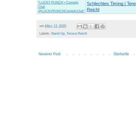
"LUCKY PUNCH • Comedy
Schlechtes Timing | Ter
Club
Reichl
@LUCKYPUNCHComedyClub"
um
März 13, 2025
Labels:
Stand Up
,
Teresa Reichl
Neuerer Post
Startseite