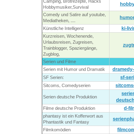
Camping, Brotrezepte, Hacks
hobby
Hobbymusiker,Survival
Comedy und Satire auf youtube,
humor
Mediatheken, ....
ki-liv
Künstliche Intelligenz
Kurzreisen, Wochenende,
Urlaubsreisen, Zugreisen,
zugt
Trainblogger, Spaziergänge,
Zugblog,
Serien und Filme
dramedy-
Serien mit Humor und Dramatik
sf-ser
SF Serien:
sitcoms
Sitcoms, Comedyserien
serie
Serien deutsche Produktion
deutsch
d-fi
Filme deutsche Produktion
phantasy ist ein Kofferwort aus
serienph
Phantastik und Fantasy
filmco
Filmkomödien