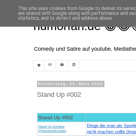
This site uses cookies from Google to deliver its servi
are shared with Google along with performance and secu
statistics, and to detect and address abuse.
humorfan.de 😁😂
Comedy und Satire auf youtube, Mediathek
🐶
😂
😍
⚽
Donnerstag, 13. März 2025
Stand Up #002
Stand Up #002
Dinge die man als Sportl
Stand Up Komitee
@StandUpKomitee
nicht machen sollte (Imp