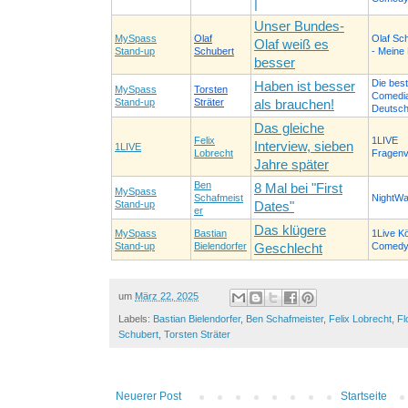
|
Unser Bundes-
MySpass
Olaf
Olaf Sch
Olaf weiß es
Stand-up
Schubert
- Meine
besser
Die bes
Haben ist besser
MySpass
Torsten
Comedi
Stand-up
Sträter
als brauchen!
Deutsch
Das gleiche
Felix
1LIVE
Interview, sieben
1LIVE
Lobrecht
Fragenv
Jahre später
Ben
8 Mal bei "First
MySpass
Schafmeist
NightWa
Stand-up
Dates"
er
Das klügere
MySpass
Bastian
1Live Kö
Stand-up
Bielendorfer
Comed
Geschlecht
um
März 22, 2025
Labels:
Bastian Bielendorfer
,
Ben Schafmeister
,
Felix Lobrecht
,
Fl
Schubert
,
Torsten Sträter
Neuerer Post
Startseite