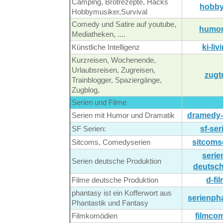
Camping, Brotrezepte, Hacks
hobby
Hobbymusiker,Survival
Comedy und Satire auf youtube,
humor
Mediatheken, ....
ki-liv
Künstliche Intelligenz
Kurzreisen, Wochenende,
Urlaubsreisen, Zugreisen,
zugt
Trainblogger, Spaziergänge,
Zugblog,
Serien und Filme
dramedy-
Serien mit Humor und Dramatik
sf-ser
SF Serien:
sitcoms
Sitcoms, Comedyserien
serie
Serien deutsche Produktion
deutsch
d-fi
Filme deutsche Produktion
phantasy ist ein Kofferwort aus
serienph
Phantastik und Fantasy
filmco
Filmkomödien