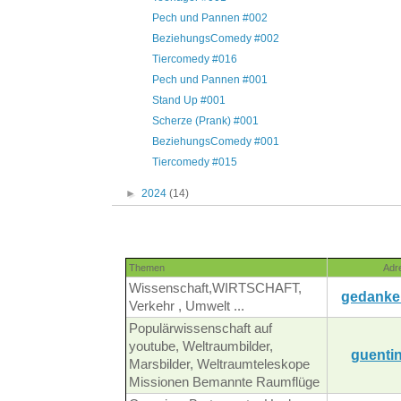
Pech und Pannen #002
BeziehungsComedy #002
Tiercomedy #016
Pech und Pannen #001
Stand Up #001
Scherze (Prank) #001
BeziehungsComedy #001
Tiercomedy #015
►
2024
(14)
Themen
Adr
Wissenschaft,WIRTSCHAFT,
gedanke
Verkehr , Umwelt ...
Populärwissenschaft auf
youtube, Weltraumbilder,
guentin
Marsbilder, Weltraumteleskope
Missionen Bemannte Raumflüge