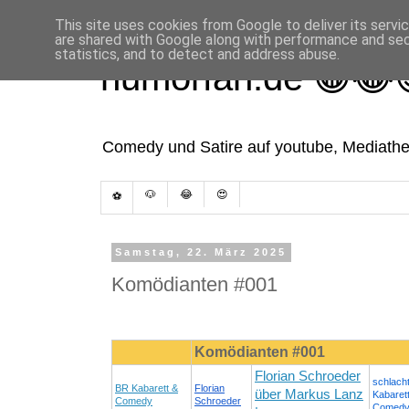
This site uses cookies from Google to deliver its servi
are shared with Google along with performance and secu
statistics, and to detect and address abuse.
humorfan.de 😁😂
Comedy und Satire auf youtube, Mediathek
🐶
😂
😍
⚽
Samstag, 22. März 2025
Komödianten #001
Komödianten #001
Florian Schroeder
schlacht
BR Kabarett &
Florian
über Markus Lanz
Kabaret
Comedy
Schroeder
Comed