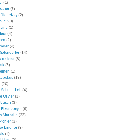
i:
(1)
scher
(7)
 Niedetzky
(2)
oucif
(3)
tling
(1)
teur
(4)
ara
(2)
röder
(4)
Bielendorfer
(14)
fmeister
(8)
ark
(5)
leinen
(1)
Kebekus
(18)
l
(20)
n Schulte-Loh
(4)
e Olivier
(2)
 Jugsch
(3)
e Eixenberger
(9)
us Marzahn
(22)
Pichler
(3)
e Lindner
(3)
uis
(1)