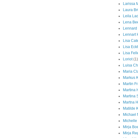
Larissa
Laura B
Leila Lad
Lena Be
Lennard
Lennart
Lisa Cat
Lisa Eck
Lisa Fell
Loriot
(1)
Luisa Ch
Maria Cl
Markus 
Martin F
Martina H
Martina
Martna Hi
Matilde 
Michael 
Michelle 
Mirja Bo
Mirja Re