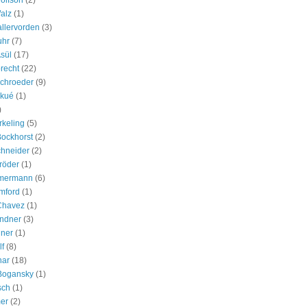
olfson
(2)
alz
(1)
allervorden
(3)
uhr
(7)
sül
(17)
brecht
(22)
Schroeder
(9)
Ekué
(1)
)
keling
(5)
ockhorst
(2)
chneider
(2)
röder
(1)
mermann
(6)
mford
(1)
Chavez
(1)
andner
(3)
iner
(1)
lf
(8)
nar
(18)
 Bogansky
(1)
sch
(1)
er
(2)