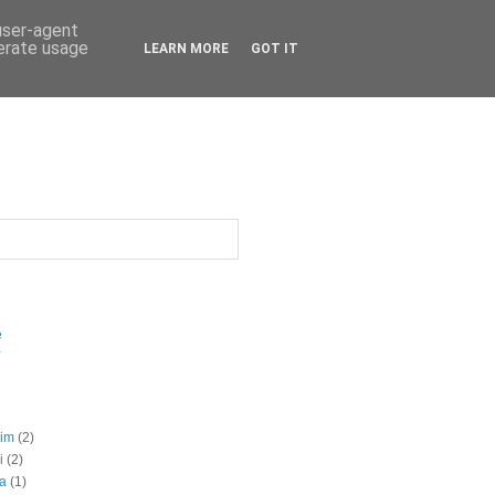
 user-agent
nerate usage
LEARN MORE
GOT IT
e
Y
rim
(2)
i
(2)
a
(1)