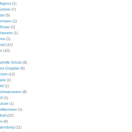
 Magnus
(1)
rümmer
(7)
ari
(5)
ermann
(1)
 Rosar
(1)
 Hamann
(1)
ena
(1)
hart
(12)
er
(10)
arlotte Schulz
(8)
ara Groppler
(6)
Krebs
(12)
rank
(2)
ill
(1)
 Schwarzmann
(8)
ll
(1)
Keizer
(1)
Mittermeier
(1)
Kalt
(22)
es
(6)
gensburg
(11)