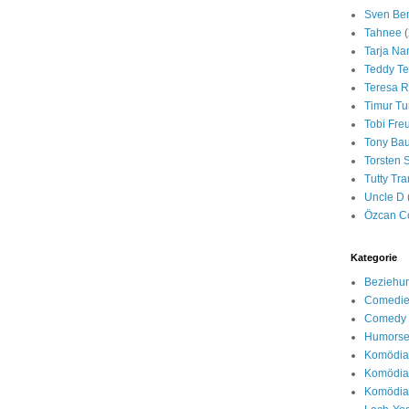
Sven Be
Tahnee
(
Tarja Na
Teddy Te
Teresa R
Timur Tu
Tobi Fre
Tony Ba
Torsten S
Tutty Tra
Uncle D
Özcan C
Kategorie
Beziehu
Comedie
Comedy 
Humors
Komödia
Komödian
Komödia