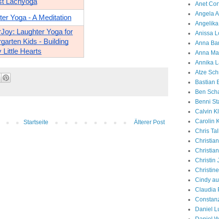
st Lachyoga
Anet Cort
Angela A
er Yoga - A Meditation
Angelika
rJoy: Laughter Yoga for
Anissa L
garten Kids - Building
Anna Bar
Little Hearts
Anna Ma
Annika L
Atze Sch
Bastian 
Ben Scha
Benni St
Calvin K
Carolin 
Startseite
Älterer Post
Chris Tal
Christia
Christian
Christin
Christin
Cindy a
Claudia 
Constanz
Daniel L