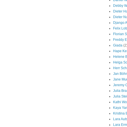
Daniel W
Debby W
Dieter H
Dieter N
Django A
Felix Lo
Florian 
Freddy 
Giada
(2
Hape Ker
Helene B
Helga S
Herr Sch
Jan Böh
Jane Mu
Jeremy 
Julia Br
Julia Ste
Kathi Wo
Kaya Ya
Kristina
Lara Aut
Lara Erm