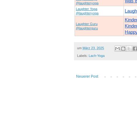
Was i
@laughteryoga
Laughter Yoga
Laught
@laughteryoga
Kinde
Laughter Guru
Kinder
@laughterguru
Happy 
um
März 23, 2025
Labels:
Lach-Yoga
Neuerer Post