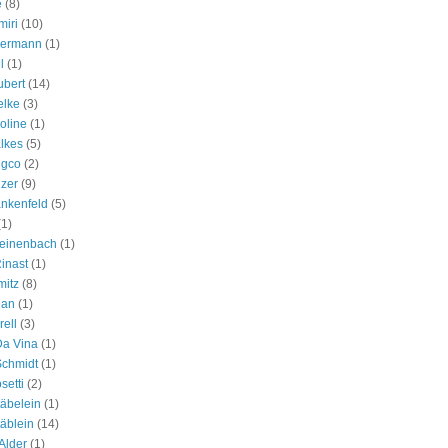
e
(8)
iri
(10)
hermann
(1)
l
(1)
ubert
(14)
elke
(3)
oline
(1)
lkes
(5)
gco
(2)
zer
(9)
ankenfeld
(5)
(1)
Leinenbach
(1)
inast
(1)
mitz
(8)
lan
(1)
rell
(3)
Da Vina
(1)
Schmidt
(1)
setti
(2)
äbelein
(1)
äblein
(14)
Alder
(1)