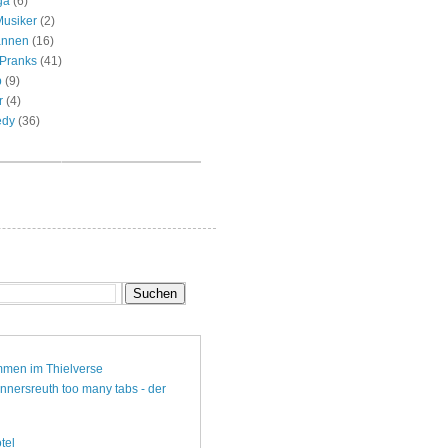
ga
(6)
Musiker
(2)
annen
(16)
/Pranks
(41)
p
(9)
r
(4)
edy
(36)
ommen im Thielverse
onnersreuth too many tabs - der
tel