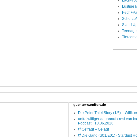
Lach-Yo
Lustige 
Pech+P
Scherze
Stand U
Teenage
Tiercom
guenter-sandfort.de
Die Peter Thiel Story (1/6) – Willk
unfreiwilliger aquanaut / resl von k
Podcast · 10.06.2026
📺Gefragt – Gejagt
📺Die Gäng (S01/E01) ∙ Stardust Ho