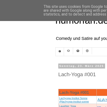
This site uses cookies from Google to 
are shared with Google along with per
statistics, and to detect and address
humorfan.d
Comedy und Satire auf you
🐶
😂
😍
⚽
Sonntag, 23. März 2025
Lach-Yoga #001
Lach-Yoga #001
Lachyoga-Institut Sonne
ALiA 
@lachyoga-institut-sonne
Laughter Yoga