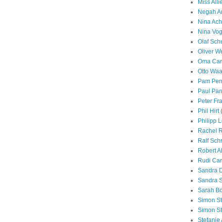
Miss Alli
Negah Am
Nina Ac
Nina Vog
Olaf Sch
Oliver W
Oma Car
Otto Waa
Pam Pen
Paul Pan
Peter Fr
Phil Hirt
Philipp 
Rachel R
Ralf Sch
Robert A
Rudi Car
Sandra 
Sandra 
Sarah Bo
Simon St
Simon St
Stefanie 