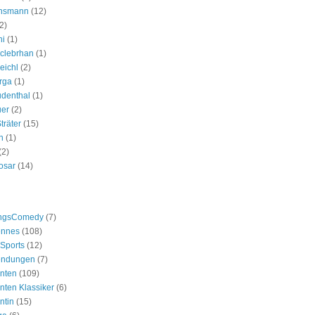
nsmann
(12)
2)
ni
(1)
clebrhan
(1)
eichl
(2)
rga
(1)
udenthal
(1)
uer
(2)
träter
(15)
n
(1)
(2)
osar
(14)
ngsComedy
(7)
nnes
(108)
Sports
(12)
endungen
(7)
nten
(109)
ten Klassiker
(6)
ntin
(15)