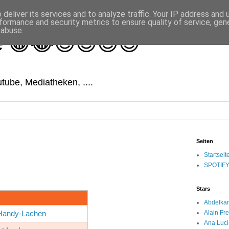
deliver its services and to analyze traffic. Your IP address and
formance and security metrics to ensure quality of service, ge
 abuse.
e 😁😂😇😉😎😍
tube, Mediatheken, ....
Seiten
Startseit
SPOTIF
Stars
Abdelka
Alain Fre
Handy-Lachen
Ana Luci